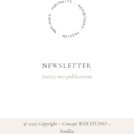
I
T
A
S
R
T
-
R
O
R
P
E
P
-
O
S
R
E
T
G
A
A
G
I
E
R
S
A
-
M
P
-
A
S
N
S
O
I
NEWSLETTER
Suivez mes publications
© 2025 Copyright –
Concept WEB STUDIO
–
Souillac