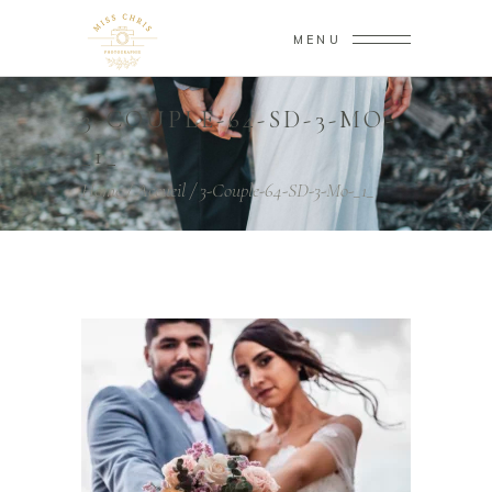
MENU
3-COUPLE-64-SD-3-MO-
_1_
Home
/
Accueil
/
3-Couple-64-SD-3-Mo-_1_