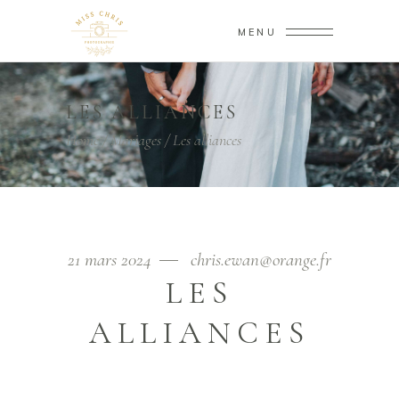
MENU
LES ALLIANCES
Home
/
Mariages
/
Les alliances
21 mars 2024
chris.ewan@orange.fr
LES
ALLIANCES