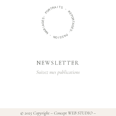
I
A
T
R
S
T
R
-
O
P
R
E
-
P
S
O
E
R
G
T
A
A
G
I
R
E
A
S
M
-
-
P
A
N
S
O
S
I
NEWSLETTER
Suivez mes publications
© 2025 Copyright –
Concept WEB STUDIO
–