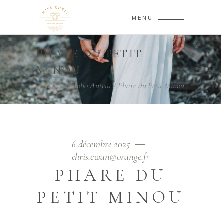
MENU
PHARE DU PETIT
MINOU
Home
/
Portfolio Auteur
/
Phare du Petit Minou
6 décembre 2025
chris.ewan@orange.fr
PHARE DU
PETIT MINOU