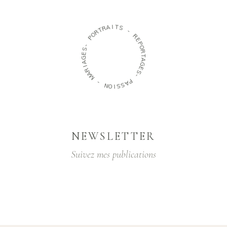
I
A
T
R
S
T
R
-
O
P
R
E
-
P
S
O
E
R
G
T
A
A
G
I
R
E
A
S
M
-
-
P
A
N
S
O
S
I
NEWSLETTER
Suivez mes publications